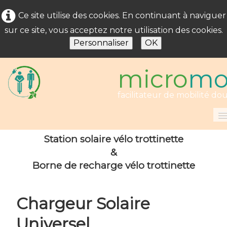
Ce site utilise des cookies. En continuant à naviguer
sur ce site, vous acceptez notre utilisation des cookies.
Personnaliser
OK
micro
mo
facilitateur de mobilité do
Accueil
Station solaire vélo trottinette
&
Offre
Borne de recharge vélo trottinette
Stations solaires
Consignes
Chargeur Solaire
Offre vélo
Universel